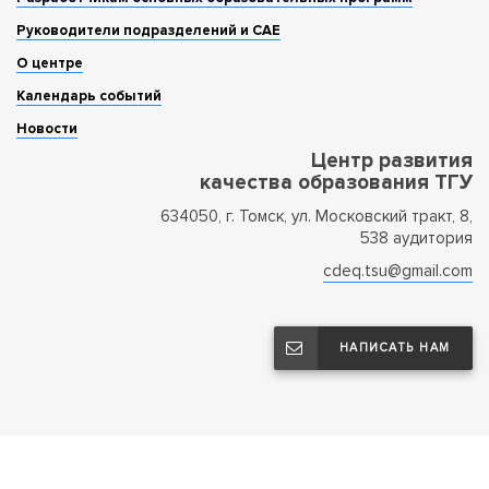
Руководители подразделений и САЕ
О центре
Календарь событий
Новости
Центр развития
качества образования ТГУ
634050, г. Томск, ул. Московский тракт, 8,
Аннотация
538 аудитория
Мастер-класс преподаётся в курсе
«Сайтостроение» для бакалавров 2 курса
cdeq.tsu@gmail.com
ООП 46.03.01 История.
Цель мастер-класса – познакомить широкую
аудиторию с простой и продуктивной Интернет-
НАПИСАТЬ НАМ
технологией.
Задачи:
1. Рассказать о преимуществах сайта в сети
Интернет перед электронной презентацией и
бумажным приложением к исследовательскому
проекту.