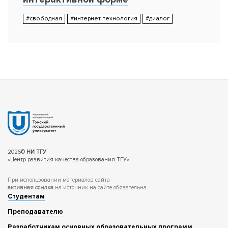
#свободная
#интернет-технология
#диалог
Меркулов Сергей Александрович
Должность: Доцент кафедры Современной
отечественной истории
Подразделение: Исторический факультет, ТГУ
Статус: Призер конкурса "Лучшие
образовательные практики ТГУ-2016" в
Свободной номинации
2026©
НИ ТГУ
«Центр развития качества образования ТГУ»
При использовании материалов сайта
активная ссылка
на источник на сайте обязательна
Студентам
Преподавателю
Разработчикам основных образовательных программ