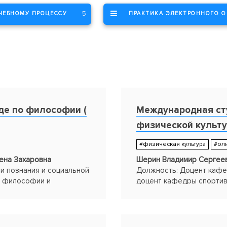
5
УЧЕБНОМУ ПРОЦЕССУ
ПРАКТИКА ЭЛЕКТРОННОГО О
де по философии (
Международная ст
физической культу
#физическая культура
#ол
ена Захаровна
Шерин Владимир Сергеев
и познания и социальной
Должность: Доцент кафед
ы философии и
доцент кафедры спортив
физиологии и медицины
Подразделение: Факульт
ельные практики
Статус: Участники Конку
товки студентов к
ТГУ-2015" в номинации "