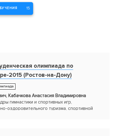
15
БУЧЕНИЯ
уденческая олимпиада по
ре-2015 (Ростов-на-Дону)
импиада
ич, Кабачкова Анастасия Владимировна
ры гимнастики и спортивных игр,
но-оздоровительного туризма, спортивной
ет физической культуры, ТГУ
рса "Лучшие образовательные практики
Лучшая практика подготовки студентов к