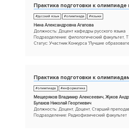
олимпиадам"
Практика подготовки к олимпиаде 
Презентация
#русский язык
#олимпиада
#языки
Связаться с авторами:
Осаченко
Ю
лия Станисл
Нина Александровна Агапова
Захаровна
Должность: Доцент кафедры русского языка
Подразделение: филологический факультет, 
Статус: Участник Конкурса "Лучшие образоват
ТГУ-2015" в номинации "Лучшая практика подго
олимпиадам"
Презентация
Связаться с автором
Практика подготовки к олимпиада
#олимпиада
#информатика
Мещеряков Владимир Алексеевич, Жуков Андр
Булахов Николай Георгиевич
Должность: Доцент, Доцент, Старший препода
Подразделение: Радиофизический факультет
Статус: Призеры Конкурса "Лучшие образоват
ТГУ-2016" в номинации "Лучшая практика подго