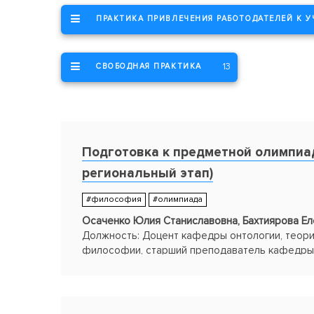
ПРАКТИКА ПРИВЛЕЧЕНИЯ РАБОТОДАТЕЛЕЙ К 
13
СВОБОДНАЯ ПРАКТИКА
Подготовка к предметной олимпиа
региональный этап)
#философия
#олимпиада
Осаченко Юлия Станиславовна, Бахтиярова Ел
Должность: Доцент кафедры онтологии, теори
философии, старший преподаватель кафедр
методологии науки
Подразделение: Философский факультет, ТГУ
Статус: Призеры Конкурса "Лучшие образоват
ТГУ-2015" в номинации "Лучшая практика подго