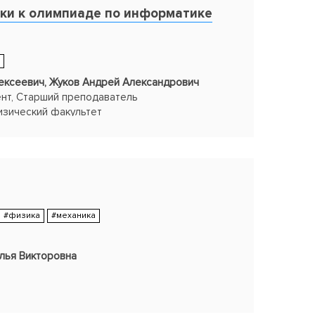
ки к олимпиаде по информатике
рин Владимир Сергеевич
,
Кабачкова
ксеевич, Жуков Андрей Александрович
ент, Старший преподаватель
зический факультет
рса "Лучшие образовательные практики
Лучшая практика подготовки студентов к
#физика
#механика
лья Викторовна
кий факультет, ТГУ