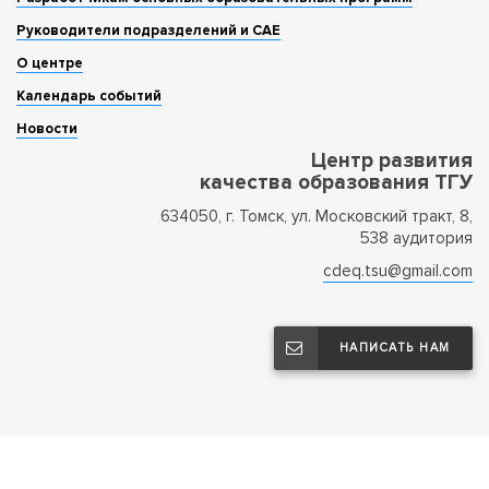
Руководители подразделений и САЕ
О центре
Календарь событий
Новости
Центр развития
качества образования ТГУ
634050, г. Томск, ул. Московский тракт, 8,
538 аудитория
cdeq.tsu@gmail.com
Аннотация
НАПИСАТЬ НАМ
Увлекательный тренинг-игра на развитие
воображения, креативного и образного
мышления, а также способностей к принятию
нестандартных решений и творческих концепций,
что часто необходимо как в научной
деятельности, так и в творческой. Данный тренинг