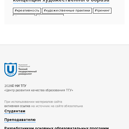
#креативность
#художественные практики
#тренинг
#практикум
#мастер-класс
Завьялова Татьяна Арнольдовна
Должность: Старший преподаватель кафедры
дизайна
Подразделение: Институт искусства и культуры,
ТГУ
Статус: Участник Конкурса "Лучшие
образовательные практики ТГУ-2016" в номинации
"Лучший мастер-класс (практикум)"
2026©
НИ ТГУ
«Центр развития качества образования ТГУ»
При использовании материалов сайта
активная ссылка
на источник на сайте обязательна
Студентам
Преподавателю
Разработчикам основных образовательных программ