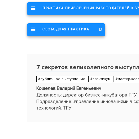
ПРАКТИКА ПРИВЛЕЧЕНИЯ РАБОТОДАТЕЛЕЙ К 
13
СВОБОДНАЯ ПРАКТИКА
7 секретов великолепного выступ
#публичное выступление
#практикум
#мастер-кла
Кошелев Валерий Евгеньевич
Должность: директор бизнес-инкубатора ТГУ
Подразделение: Управление инновациями в сфе
технологий, ТГУ
Статус: Участник Конкурса "Лучшие образоват
ТГУ-2016" в номинации "Лучший мастер-класс (п