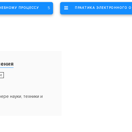
5
УЧЕБНОМУ ПРОЦЕССУ
ПРАКТИКА ЭЛЕКТРОННОГО О
ления
сс
ре науки, техники и
ельные практики
рактикум)"