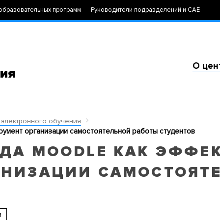
образовательных программ
Руководители подразделений и САЕ
О цен
ния
 электронного обучения
румент организации самостоятельной работы студентов
ЕДА MOODLE КАК ЭФФЕ
АНИЗАЦИИ САМОСТОЯТ
и